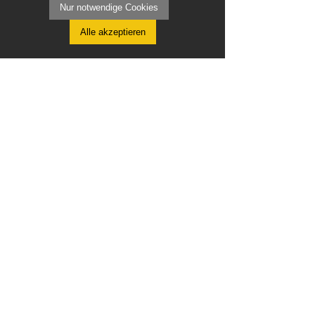
Nur notwendige Cookies
Alle akzeptieren
Erklärvideos
Videotutorials
Imagefilme
info@erklaerstudio.de
|
0177/2572884
Impressum
Datenschutz
AGB
Erklärstudio -
einfach, klar, verständlich