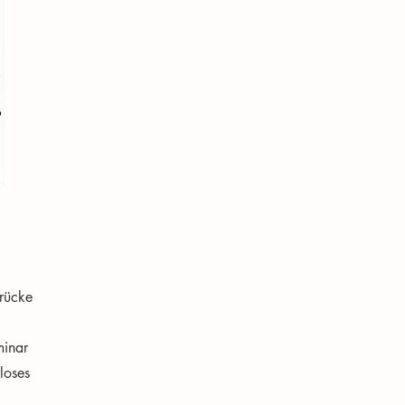
Brücke
inar
tloses